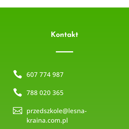
Kontakt

607 774 987

788 020 365

przedszkole@lesna-
kraina.com.pl