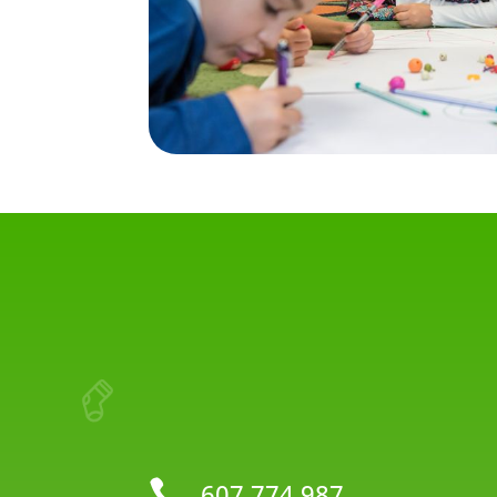

607 774 987