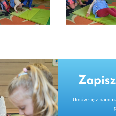
Zapisz
Umów się z nami n
p