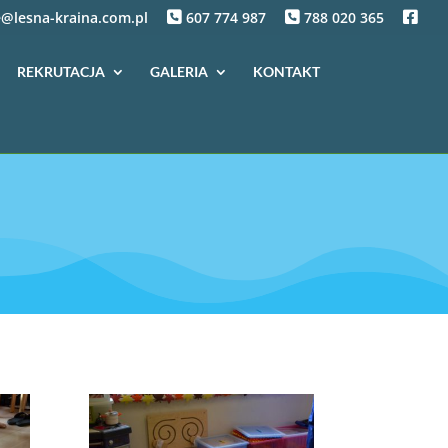
f
@lesna-kraina.com.pl
607 774 987
788 020 365
b
REKRUTACJA
GALERIA
KONTAKT