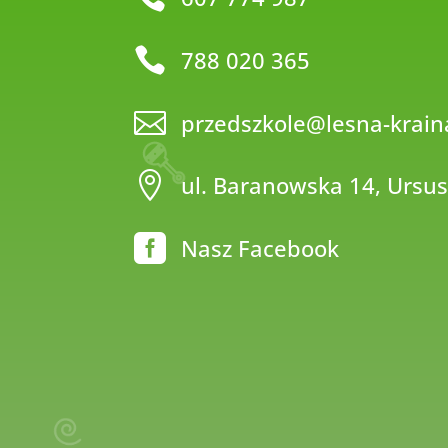

788 020 365

przedszkole@lesna-krain

ul. Baranowska 14, Ursu

Nasz Facebook