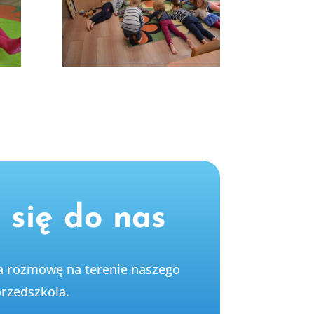
 się do nas
a rozmowę na terenie naszego
rzedszkola.