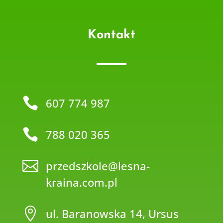
Kontakt

607 774 987

788 020 365

przedszkole@lesna-
kraina.com.pl

ul. Baranowska 14, Ursus