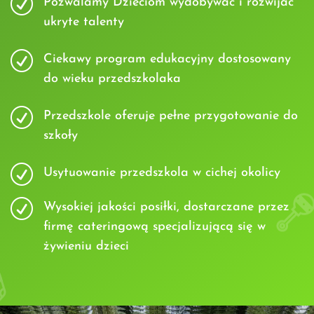
R
Pozwalamy Dzieciom wydobywać i rozwijać
ukryte talenty
R
Ciekawy program edukacyjny dostosowany
do wieku przedszkolaka
R
Przedszkole oferuje pełne przygotowanie do
szkoły
R
Usytuowanie przedszkola w cichej okolicy
R
Wysokiej jakości posiłki, dostarczane przez
firmę cateringową specjalizującą się w
żywieniu dzieci