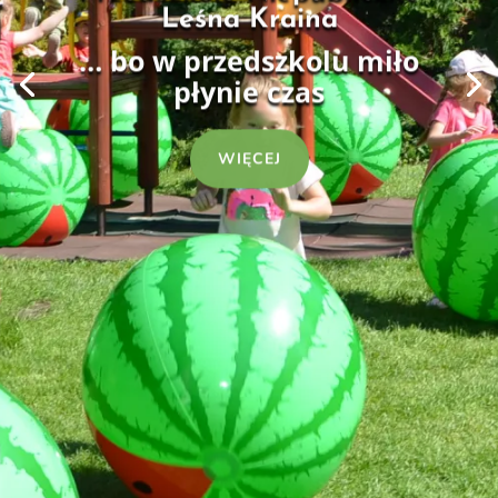
Leśna Kraina
… bo w przedszkolu miło
płynie czas
WIĘCEJ