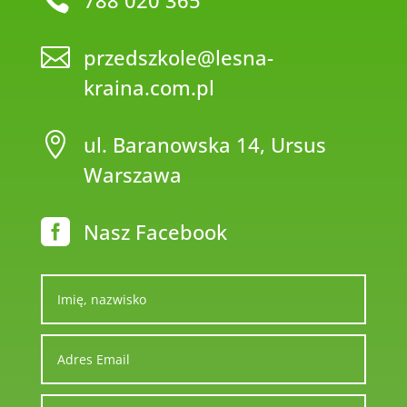

788 020 365

przedszkole@lesna-
kraina.com.pl

ul. Baranowska 14, Ursus
Warszawa

Nasz Facebook