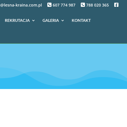
f
@lesna-kraina.com.pl
607 774 987
788 020 365
b
REKRUTACJA
GALERIA
KONTAKT