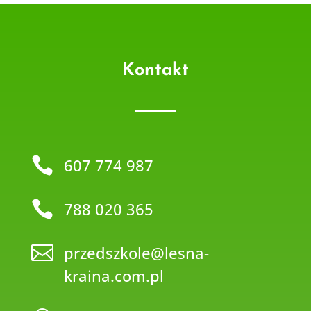
Kontakt

607 774 987

788 020 365

przedszkole@lesna-
kraina.com.pl