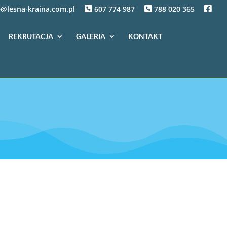
f
@lesna-kraina.com.pl
607 774 987
788 020 365
b
REKRUTACJA
GALERIA
KONTAKT